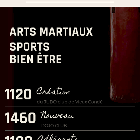
ARTS MARTIAUX
SPORTS
BIEN ÊTRE
1560
Création
du JUDO club de Vieux Condé
2007
Nouveau
DOJO CLUB
Adhérents