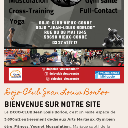
Dojo Club Jean Louis Borloo
BIENVENUE SUR NOTRE SITE
Le
DOJO-CLUB Jean Louis Borloo
, c’est un vaste espace de
3.600m2 entièrement dédié aux Arts Martiaux, Gym bien
être, Fitness, Yoga et Musculation.
. Mariage subtil de la