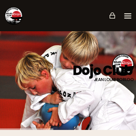
ACCUEIL
PRÉSENTATION
PLANNING
Dojo Club
TARIFS ET CONDITIONS
CONTACT
JEAN LOUIS BORLOO